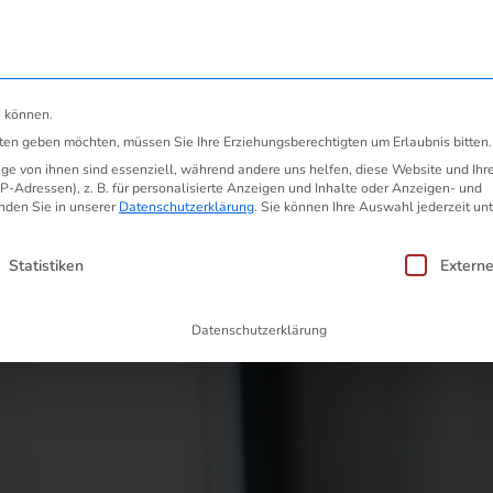
ösung
Preiserhöhung anfechten
Gü
n können.
nfechtbar!
sten geben möchten, müssen Sie Ihre Erziehungsberechtigten um Erlaubnis bitten.
e von ihnen sind essenziell, während andere uns helfen, diese Website und Ihr
-Adressen), z. B. für personalisierte Anzeigen und Inhalte oder Anzeigen- und
nden Sie in unserer
Datenschutzerklärung
.
Sie können Ihre Auswahl jederzeit unt
en, für die eine Einwilligung erteilt we
Statistiken
Extern
Datenschutzerklärung