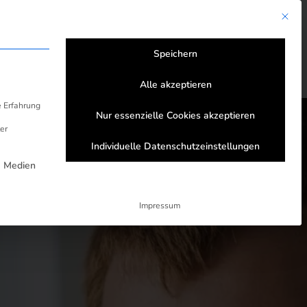
Mit die
nstige Strom- & Gastarife
Speichern
Alle akzeptieren
e Erfahrung
Nur essenzielle Cookies akzeptieren
er
Individuelle Datenschutzeinstellungen
rden kann. Die erste Service-Gruppe ist e
e Medien
Impressum