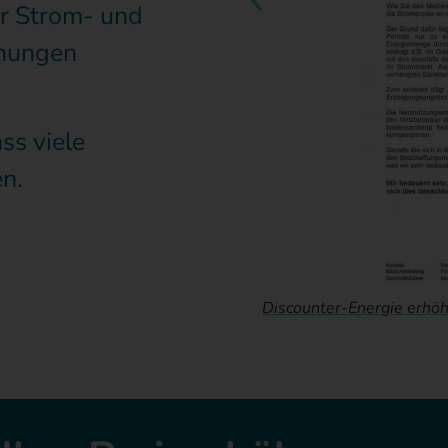
r Strom- und
öhungen
ss viele
n.
12.2022 auf ca. 77 Cent/kWh