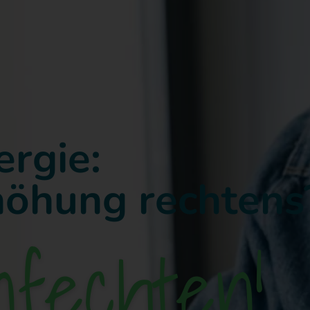
ergie:
rhöhung rechtens
anfec