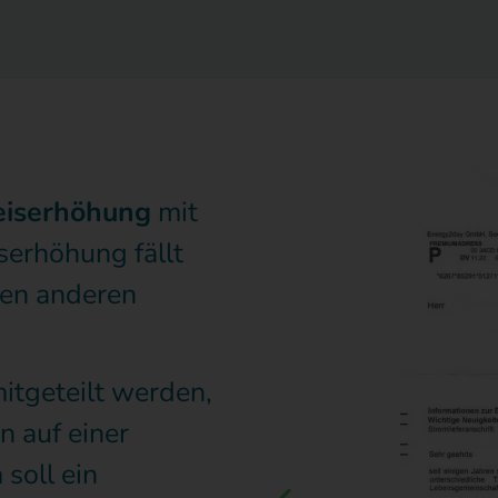
eiserhöhung
mit
serhöhung fällt
len anderen
itgeteilt werden,
n auf einer
soll ein