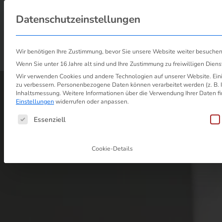
Probleml
Datenschutzeinstellungen
Über uns
Wir benötigen Ihre Zustimmung, bevor Sie unsere Website weiter besuche
Start
/
Preiserhöhung Strom und Gas
/
Discounter Energie: Preiserhöhung ist a
Wenn Sie unter 16 Jahre alt sind und Ihre Zustimmung zu freiwilligen Dien
Wir verwenden Cookies und andere Technologien auf unserer Website. Einig
zu verbessern.
Personenbezogene Daten können verarbeitet werden (z. B. IP
Inhaltsmessung.
Weitere Informationen über die Verwendung Ihrer Daten fi
Einstellungen
widerrufen oder anpassen.
Es folgt eine Liste der Service-Grupp
Essenziell
Cookie-Details