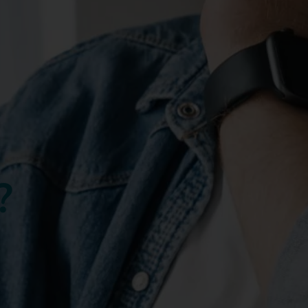
?
hten!