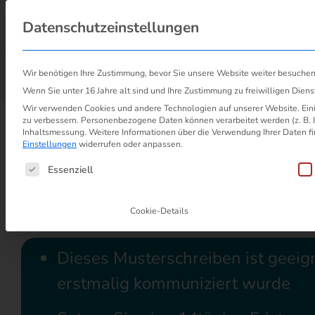
Probleml
Datenschutzeinstellungen
Über uns
Wir benötigen Ihre Zustimmung, bevor Sie unsere Website weiter besuche
Start
/
Preiserhöhung Strom und Gas
/
Musterschreiben „STROM-Preiserhöhung 
Wenn Sie unter 16 Jahre alt sind und Ihre Zustimmung zu freiwilligen Dien
Wir verwenden Cookies und andere Technologien auf unserer Website. Einig
zu verbessern.
Personenbezogene Daten können verarbeitet werden (z. B. IP
Inhaltsmessung.
Weitere Informationen über die Verwendung Ihrer Daten fi
Einstellungen
widerrufen oder anpassen.
Musterschreiben "STR
Es folgt eine Liste der Service-Grupp
Essenziell
Preiserhöhung wurde nich
Cookie-Details
Dieses Musterschreiben ist geeig
erstmalig kommuniziert wurde