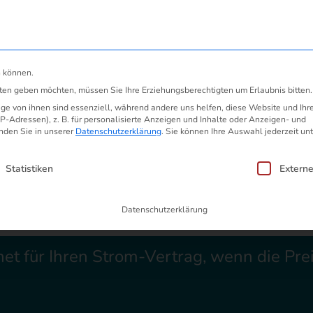
ösung
Preiserhöhung anfechten
Gü
n können.
zu Vertragsbeginn“ – Preiserhöhung wurde nicht mitgeteilt
sten geben möchten, müssen Sie Ihre Erziehungsberechtigten um Erlaubnis bitten.
e von ihnen sind essenziell, während andere uns helfen, diese Website und Ihr
-Adressen), z. B. für personalisierte Anzeigen und Inhalte oder Anzeigen- und
nden Sie in unserer
Datenschutzerklärung
.
Sie können Ihre Auswahl jederzeit unt
OM-Preiserhöhung zu V
en, für die eine Einwilligung erteilt we
Statistiken
Extern
t mitgeteilt
Datenschutzerklärung
net für Ihren Strom-Vertrag, wenn die Pr