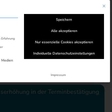
Mit die
nstige Strom- & Gastarife
Speichern
Alle akzeptieren
e Erfahrung
Nur essenzielle Cookies akzeptieren
er
Individuelle Datenschutzeinstellungen
ertragsbeginn"
rden kann. Die erste Service-Gruppe ist e
e Medien
Impressum
eiserhöhung in der Terminbestätigung