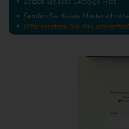
Setzen Sie eine 14tägige Frist
Senden Sie dieses Musterschreibe
Bitte ersetzen Sie alle orangefa