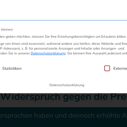
ösung
Preiserhöhung anfechten
Gü
n können.
ch & Ankündigung Umstellung der Zahlung
sten geben möchten, müssen Sie Ihre Erziehungsberechtigten um Erlaubnis bitten.
e von ihnen sind essenziell, während andere uns helfen, diese Website und Ihr
-Adressen), z. B. für personalisierte Anzeigen und Inhalte oder Anzeigen- und
nden Sie in unserer
Datenschutzerklärung
.
Sie können Ihre Auswahl jederzeit unt
bschlagserhöhung | Wide
en, für die eine Einwilligung erteilt we
Statistiken
Extern
ung der Zahlung
Datenschutzerklärung
 Widerspruch gegen die Pr
ersprochen haben und dennoch erhöhte 