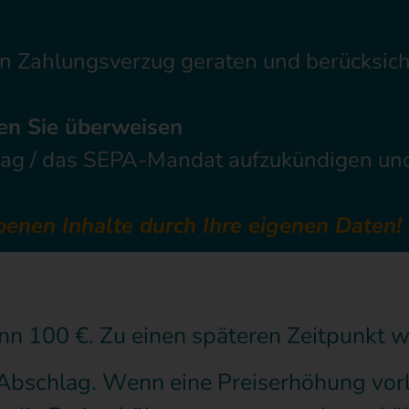
 in Zahlungsverzug geraten und berücksic
en Sie überweisen
rag / das SEPA-Mandat aufzukündigen und
rbenen Inhalte durch Ihre eigenen Daten!
nn 100 €. Zu einen späteren Zeitpunkt 
bschlag. Wenn eine Preiserhöhung vorl