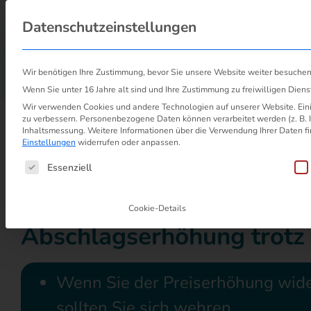
Probleml
Datenschutzeinstellungen
Über uns
Wir benötigen Ihre Zustimmung, bevor Sie unsere Website weiter besuche
Start
/
Musterschreiben
/
Musterschreiben I: Abschlagserhöhung | Widerspru
Wenn Sie unter 16 Jahre alt sind und Ihre Zustimmung zu freiwilligen Dien
Wir verwenden Cookies und andere Technologien auf unserer Website. Einig
zu verbessern.
Personenbezogene Daten können verarbeitet werden (z. B. IP
Inhaltsmessung.
Weitere Informationen über die Verwendung Ihrer Daten fi
Einstellungen
widerrufen oder anpassen.
Musterschreiben I: A
Es folgt eine Liste der Service-Grupp
Essenziell
Ankündigung Umstell
Cookie-Details
Abschlagserhöhung trotz
Wenn Sie der Preiserhöhung wid
sollten Sie sich wehren