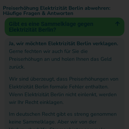
gegen
wie
Anwalts
ges
Sapioli,vielen
Dank,
Preiserhöhung Elektrizität Berlin abwehren:
die
in
oder
Er
Häufige Fragen & Antworten
dass
EVD
unserem
wer
hat
Sie
Gibt es eine Sammelklage gegen
Kontakt
ist
Fall
auch
mic
Elektrizität Berlin?
zu
nun
die
immer
bis
uns
beendet.
VOXENERGIE.
er
jetz
aufgenommen
Ja, wir möchten Elektrizität Berlin verklagen.
haben.
Schon
ist,
kos
Gerne fechten wir auch für Sie die
Sie
jetzt
nachdem
ber
Preiserhöhugn an und holen Ihnen das Geld
haben
möchte
ich
und
ein
zurück.
Kontaktformula
ich
mehrere
mei
ausgefüllt,
Wir sind überzeugt, dass Preiserhöhungen von
mich
E-
Gef
sodass
Elektrizität Berlin formale Fehler enthalten.
sehr
Mails
im
wir
Ihnen
Wenn Elektrizität Berlin nicht einlenkt, werden
bei
mit
Rec
Fall
wir Ihr Recht einklagen.
Herrn
Fotos
zu
prüfen
Moeschler
an
sei
und
Im deutschen Recht gibt es streng genommen
ein
und
die
best
keine Sammelklage. Aber wir von der
kostenloses
seiner
Verbraucherhil
Ich
Musterschreibe