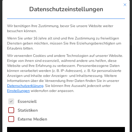
Mit d
Datenschutzeinstellungen
Wir benötigen Ihre Zustimmung, bevor Sie unsere Website weiter
besuchen können.
/
/
Elektrizität Berlin: So fechten Sie
Start
Preiserhöhung Strom und Gas
Wenn Sie unter 16 Jahre alt sind und Ihre Zustimmung zu freiwilligen
die Preiserhöhung an!
Diensten geben möchten, müssen Sie Ihre Erziehungsberechtigten um
Erlaubnis bitten.
Wir verwenden Cookies und andere Technologien auf unserer Website.
Einige von ihnen sind essenziell, während andere uns helfen, diese
Website und Ihre Erfahrung zu verbessern.
Personenbezogene Daten
können verarbeitet werden (z. B. IP-Adressen), z. B. für personalisierte
Anzeigen und Inhalte oder Anzeigen- und Inhaltsmessung.
Weitere
Informationen über die Verwendung Ihrer Daten finden Sie in unserer
Datenschutzerklärung
.
Sie können Ihre Auswahl jederzeit unter
Einstellungen
widerrufen oder anpassen.
Es folgt eine Liste der Service-Gruppen, für die ein
Essenziell
Statistiken
Externe Medien