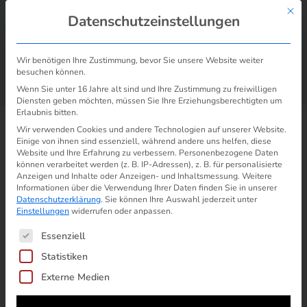
Mit d
Datenschutzeinstellungen
Wir benötigen Ihre Zustimmung, bevor Sie unsere Website weiter
besuchen können.
/
/
Der Bundesgerichtshof fordert
Start
Preiserhöhung Strom und Gas
Wenn Sie unter 16 Jahre alt sind und Ihre Zustimmung zu freiwilligen
mehr Transparenz bei Preiserhöhungen
Diensten geben möchten, müssen Sie Ihre Erziehungsberechtigten um
Erlaubnis bitten.
Der Bundesgerichtshof fordert mehr
Wir verwenden Cookies und andere Technologien auf unserer Website.
Transparenz bei Preiserhöhungen
Einige von ihnen sind essenziell, während andere uns helfen, diese
Website und Ihre Erfahrung zu verbessern.
Personenbezogene Daten
Inhalte des Gerichtsurteils:
können verarbeitet werden (z. B. IP-Adressen), z. B. für personalisierte
Anzeigen und Inhalte oder Anzeigen- und Inhaltsmessung.
Weitere
Informationen über die Verwendung Ihrer Daten finden Sie in unserer
Der BGH fordert in seinem Urteil vom 10.04.2018
Datenschutzerklärung
.
Sie können Ihre Auswahl jederzeit unter
(VIII ZR 247/17), dass Preiserhöhungen in der
Einstellungen
widerrufen oder anpassen.
Grundversorgung transparenter mitgeteilt werden.
Es folgt eine Liste der Service-Gruppen, für die ein
Essenziell
Hierzu müsse der alte und der neue Preis in der
Statistiken
Mitteilung gegenübergestellt sowie die
Externe Medien
Veränderungen er einzelnen Kostenbestandteile
(z.B. Netzentgelte, Stromsteuer oder EEG-Umlage)