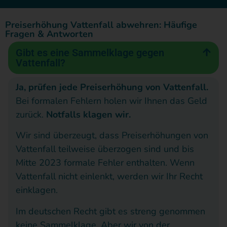
Herr
gegen
wie
Anwalts
ges
Sapioli,vielen
Dank,
Preiserhöhung Vattenfall abwehren: Häufige
die
in
oder
Er
Fragen & Antworten
dass
EVD
unserem
wer
hat
Sie
Gibt es eine Sammelklage gegen
Kontakt
ist
Fall
auch
mic
Vattenfall?
zu
nun
die
immer
bis
uns
beendet.
VOXENERGIE.
er
jetz
aufgenommen
Ja, prüfen jede Preiserhöhung von Vattenfall.
haben.
Schon
ist,
kos
Bei formalen Fehlern holen wir Ihnen das Geld
Sie
jetzt
nachdem
ber
zurück.
Notfalls klagen wir.
haben
möchte
ich
und
ein
Kontaktformula
Wir sind überzeugt, dass Preiserhöhungen von
ich
mehrere
mei
ausgefüllt,
Vattenfall teilweise überzogen sind und bis
mich
E-
Gef
sodass
Mitte 2023 formale Fehler enthalten. Wenn
sehr
Mails
im
wir
Ihnen
Vattenfall nicht einlenkt, werden wir Ihr Recht
bei
mit
Rec
Fall
einklagen.
Herrn
Fotos
zu
prüfen
Moeschler
an
sei
und
Im deutschen Recht gibt es streng genommen
ein
und
die
best
keine Sammelklage. Aber wir von der
kostenloses