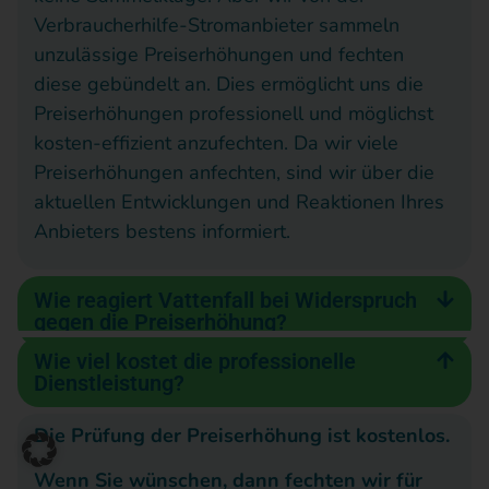
seiner
Verbraucherhil
Ich
Musterschreibe
Verbraucherhilfe-Stromanbieter sammeln
Verbraucherhilfe
geschickt
wer
bereitstellen
unzulässige Preiserhöhungen und fechten
können.Bitte
Stromanbieter
hat
Ihn
diese gebündelt an. Dies ermöglicht uns die
entschuldigen
und
mit
auc
Sie!
Preiserhöhungen professionell und möglichst
dem
Abschluss
offiz
Bisher
kosten-effizient anzufechten. Da wir viele
haben
Team
Rechnung
bea
Preiserhöhungen anfechten, sind wir über die
wir
hinter
und
mei
leider
aktuellen Entwicklungen und Reaktionen Ihres
keine
VENEKO
Preiserhöhun
Rec
Anbieters bestens informiert.
Unterlagen
bedanken.***06.2023***Durch
von
dur
Ihrerseits
die
2022
ist
erhalten
Wie reagiert Vattenfall bei Widerspruch
und
schnelle
und
das
gegen die Preiserhöhung?
Ihnen
und
2023
Pro
deshalb
Wie viel kostet die professionelle
kompetente
durch
mac
auch
Dienstleistung?
keine
Beratung
mivolta
sei
weitere
hatte
Dass
eig
Die Prüfung der Preiserhöhung ist kostenlos.
Rückmeldung
ich
ich
Reg
gegeben.
Wir
Wenn Sie wünschen, dann fechten wir für
erstmals
trotz
be