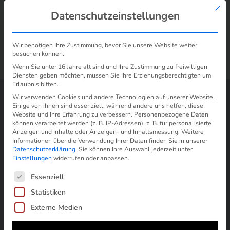
Mit d
Datenschutzeinstellungen
Wir benötigen Ihre Zustimmung, bevor Sie unsere Website weiter
besuchen können.
/
/
Vattenfall: So fechten Sie die
Start
Preiserhöhung Strom und Gas
Wenn Sie unter 16 Jahre alt sind und Ihre Zustimmung zu freiwilligen
Preiserhöhung an!
Diensten geben möchten, müssen Sie Ihre Erziehungsberechtigten um
Erlaubnis bitten.
Wir verwenden Cookies und andere Technologien auf unserer Website.
Einige von ihnen sind essenziell, während andere uns helfen, diese
Website und Ihre Erfahrung zu verbessern.
Personenbezogene Daten
können verarbeitet werden (z. B. IP-Adressen), z. B. für personalisierte
Anzeigen und Inhalte oder Anzeigen- und Inhaltsmessung.
Weitere
Informationen über die Verwendung Ihrer Daten finden Sie in unserer
Datenschutzerklärung
.
Sie können Ihre Auswahl jederzeit unter
Einstellungen
widerrufen oder anpassen.
Es folgt eine Liste der Service-Gruppen, für die ein
Essenziell
Statistiken
Externe Medien