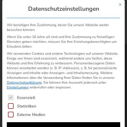
Mit d
Datenschutzeinstellungen
Wir benötigen Ihre Zustimmung, bevor Sie unsere Website weiter
besuchen können.
/
/
Wann habe ich ein Sonderkündigungsrecht bei
Start
Problem
Wenn Sie unter 16 Jahre alt sind und Ihre Zustimmung zu freiwilligen
Strom & Gas?
Diensten geben möchten, müssen Sie Ihre Erziehungsberechtigten um
Erlaubnis bitten.
Wir verwenden Cookies und andere Technologien auf unserer Website.
Einige von ihnen sind essenziell, während andere uns helfen, diese
Website und Ihre Erfahrung zu verbessern.
Personenbezogene Daten
können verarbeitet werden (z. B. IP-Adressen), z. B. für personalisierte
Anzeigen und Inhalte oder Anzeigen- und Inhaltsmessung.
Weitere
Informationen über die Verwendung Ihrer Daten finden Sie in unserer
Datenschutzerklärung
.
Sie können Ihre Auswahl jederzeit unter
Einstellungen
widerrufen oder anpassen.
Es folgt eine Liste der Service-Gruppen, für die ein
Essenziell
Statistiken
Externe Medien