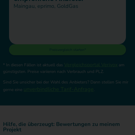
Maingau, eprimo, GoldGas
Preisvergleich starten*
Vergleichsportal Verivox
* In diesen Fällen ist aktuell das
am
günstigsten. Preise variieren nach Verbrauch und PLZ.
Sind Sie unsicher bei der Wahl des Anbieters? Dann stellen Sie mir
unverbindliche Tarif-Anfrage
gerne eine
.
Hilfe, die überzeugt: Bewertungen zu meinem
Projekt