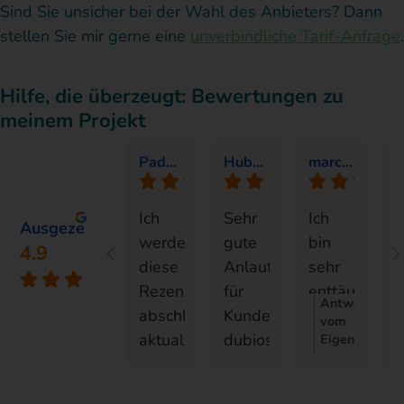
Sind Sie unsicher bei der Wahl des Anbieters? Dann
stellen Sie mir gerne eine
unverbindliche Tarif-Anfrage
.
Hilfe, die überzeugt: Bewertungen zu
meinem Projekt
Paddwell
Hubel D.
marco S.
Ich
Sehr
Ich
I
Ausgezeichnet
werde
gute
bin
h
4.9
diese
Anlaufstelle
sehr
m
Rezension
für
enttäuscht
H
Antwort
abschließend
Kunden
über
b
vom
aktualisieren.
dubios
die
D
Eigentümer:
Sehr
Mein
agierende
Gleichgültigk
M
geehrter
Verfahren
Stromanbieter
des
M
Herr