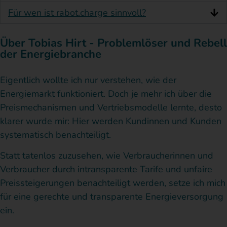
Musterschreib
Verbraucherhilfe
mit
I
bereitstellen
Für wen ist rabot.charge sinnvoll?
können.Bitte
Stromanbieter
Abschluss
a
entschuldigen
und
Rechnung
o
Über Tobias Hirt - Problemlöser und Rebell
Sie!
dem
und
b
Bisher
der Energiebranche
haben
Team
Preiserhöhu
m
wir
hinter
von
R
Eigentlich wollte ich nur verstehen, wie der
leider
keine
VENEKO
2022
d
Energiemarkt funktioniert. Doch je mehr ich über die
Unterlagen
bedanken.***06.2023***Durch
und
i
Preismechanismen und Vertriebsmodelle lernte, desto
Ihrerseits
die
2023
d
klarer wurde mir: Hier werden Kundinnen und Kunden
erhalten
und
schnelle
durch
P
systematisch benachteiligt.
Ihnen
und
mivolta
m
deshalb
Statt tatenlos zuzusehen, wie Verbraucherinnen und
kompetente
Dass
s
auch
Verbraucher durch intransparente Tarife und unfaire
keine
Beratung
ich
e
Preissteigerungen benachteiligt werden, setze ich mich
weitere
hatte
trotz
R
Rückmeldung
für eine gerechte und transparente Energieversorgung
ich
der
b
gegeben.
ein.
Wir
erstmals
Tatsache,
e
haben