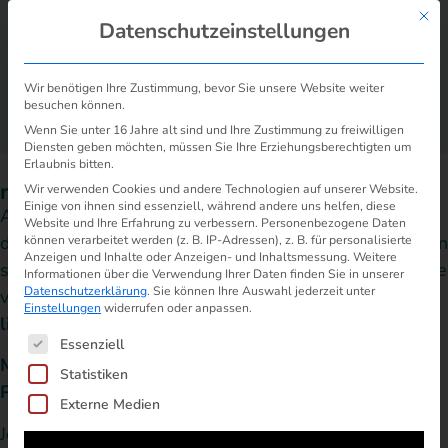
Mit d
Datenschutzeinstellungen
Wir benötigen Ihre Zustimmung, bevor Sie unsere Website weiter
besuchen können.
/
/
rabot.charge Erfahrungen – Vorsicht: Strom-
Start
Erfahrungen
Wenn Sie unter 16 Jahre alt sind und Ihre Zustimmung zu freiwilligen
Preise gem. Börse
Diensten geben möchten, müssen Sie Ihre Erziehungsberechtigten um
Erlaubnis bitten.
rabot.charge Erfahrungen: viele Probleme
Wir verwenden Cookies und andere Technologien auf unserer Website.
Einige von ihnen sind essenziell, während andere uns helfen, diese
Als Interessent sollten Sie sich bewusst sein, dass ab
Website und Ihre Erfahrung zu verbessern.
Personenbezogene Daten
dem 2. Monat die
Preise gemäß Strombörse
zu zahlen
können verarbeitet werden (z. B. IP-Adressen), z. B. für personalisierte
Anzeigen und Inhalte oder Anzeigen- und Inhaltsmessung.
Weitere
sind. Interessenten, die im Voraus wissen möchten, wie
Informationen über die Verwendung Ihrer Daten finden Sie in unserer
Datenschutzerklärung
.
Sie können Ihre Auswahl jederzeit unter
viel sie jeden Monat für Strom zahlen müssen,
sollten
Einstellungen
widerrufen oder anpassen.
lieber einen Tarif mit Preisgarantie wählen.
.
Es folgt eine Liste der Service-Gruppen, für die ein
Essenziell
Mit den Hinweisen auf dieser Seite lösen Sie Ihr
Statistiken
Problem.
Externe Medien
Jetzt gegen rabot.charge
wehren!