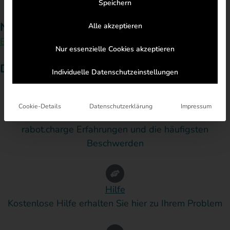
Speichern
Navigation:
Alle akzeptieren
Erfahrungen
Hilfe
Anbieterwechsel
FAQ
Nur essenzielle Cookies akzeptieren
Das finden Sie hier:
Individuelle Datenschutzeinstellungen
Cookie-Details
Datenschutzerklärung
Impressum
Erfahrungen
rabot.charge Erfahrungen und die häufigsten
Beschwerden
Hilfe
Kostenlose Hilfe erhalten Sie hier zu Ihrem Problem