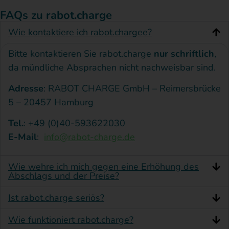
gegen
wie in
Anwalts
g
Sapioli,vielen
FAQs zu rabot.charge
Dank,
die
unserem
oder
E
dass
Wie kontaktiere ich rabot.chargee?
EVD
Fall
wer
m
Sie
Kontakt
ist
die
auch
b
Bitte kontaktieren Sie rabot.charge
nur schriftlich
,
zu
nun
VOXENERGIE.
immer
j
uns
da mündliche Absprachen nicht nachweisbar sind.
beendet.
er ist,
k
aufgenommen
haben.
Schon
nachdem
b
Adresse
: RABOT CHARGE GmbH – Reimersbrücke
Sie
jetzt
ich
u
5 – 20457 Hamburg
haben
möchte
mehrere
m
ein
Tel.
: +49 (0)40-593622030
Kontaktformul
ich
E-
G
E-Mail
:
info@rabot-charge.de
ausgefüllt,
mich
Mails
i
sodass
sehr
mit
R
wir
Wie wehre ich mich gegen eine Erhöhung des
Ihnen
bei
Fotos
z
Abschlags und der Preise?
Fall
Herrn
an die
s
prüfen
Ist rabot.charge seriös?
Moeschler
Verbraucherh
b
und
ein
und
geschickt
I
Wie funktioniert rabot.charge?
kostenloses
seiner
hat
w