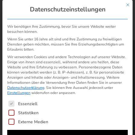
Mit d
Datenschutzeinstellungen
Wir benötigen Ihre Zustimmung, bevor Sie unsere Website weiter
besuchen können.
/
Stromanbieter kündigen: Vorlagen für E-Mail, FAX & Brief
Start
Wenn Sie unter 16 Jahre alt sind und Ihre Zustimmung zu freiwilligen
Diensten geben möchten, müssen Sie Ihre Erziehungsberechtigten um
Erlaubnis bitten.
Wir verwenden Cookies und andere Technologien auf unserer Website.
Einige von ihnen sind essenziell, während andere uns helfen, diese
Website und Ihre Erfahrung zu verbessern.
Personenbezogene Daten
können verarbeitet werden (z. B. IP-Adressen), z. B. für personalisierte
Anzeigen und Inhalte oder Anzeigen- und Inhaltsmessung.
Weitere
Informationen über die Verwendung Ihrer Daten finden Sie in unserer
Datenschutzerklärung
.
Sie können Ihre Auswahl jederzeit unter
Einstellungen
widerrufen oder anpassen.
Es folgt eine Liste der Service-Gruppen, für die ein
Essenziell
Statistiken
Externe Medien