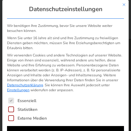
Mit d
Datenschutzeinstellungen
Wir benötigen Ihre Zustimmung, bevor Sie unsere Website weiter
Preiserhöhung anfechten
Günstige Strom- & Gastarife
besuchen können.
/
/
Sind Stromio & gas.de insolvent? NEIN!
Start
Erfahrungen
Wenn Sie unter 16 Jahre alt sind und Ihre Zustimmung zu freiwilligen
Diensten geben möchten, müssen Sie Ihre Erziehungsberechtigten um
Erlaubnis bitten.
Wir verwenden Cookies und andere Technologien auf unserer Website.
Einige von ihnen sind essenziell, während andere uns helfen, diese
Website und Ihre Erfahrung zu verbessern.
Personenbezogene Daten
können verarbeitet werden (z. B. IP-Adressen), z. B. für personalisierte
Anzeigen und Inhalte oder Anzeigen- und Inhaltsmessung.
Weitere
Informationen über die Verwendung Ihrer Daten finden Sie in unserer
Datenschutzerklärung
.
Sie können Ihre Auswahl jederzeit unter
Einstellungen
widerrufen oder anpassen.
Es folgt eine Liste der Service-Gruppen, für die ein
Essenziell
Statistiken
Externe Medien