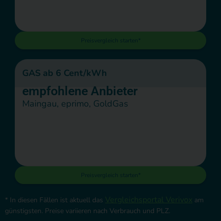
Preisvergleich starten*
GAS ab 6 Cent/kWh
empfohlene Anbieter
Maingau, eprimo, GoldGas
Preisvergleich starten*
Vergleichsportal Verivox
* In diesen Fällen ist aktuell das
am
günstigsten. Preise variieren nach Verbrauch und PLZ.