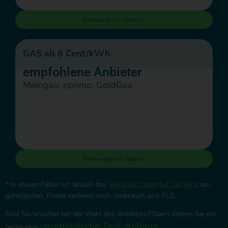
Preisvergleich starten*
GAS ab 6 Cent/kWh
empfohlene Anbieter
Maingau, eprimo, GoldGas
Preisvergleich starten*
Vergleichsportal Verivox
* In diesen Fällen ist aktuell das
am
günstigsten. Preise variieren nach Verbrauch und PLZ.
Sind Sie unsicher bei der Wahl des Anbieters? Dann stellen Sie mir
unverbindliche Tarif-Anfrage
gerne eine
.