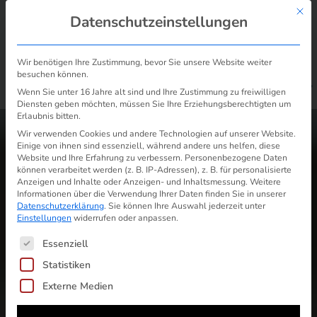
Mit d
Datenschutzeinstellungen
Wir benötigen Ihre Zustimmung, bevor Sie unsere Website weiter
besuchen können.
/
Extraenergie nach Preiserhöhung sonderkündigen: Vorlagen,
Start
Wenn Sie unter 16 Jahre alt sind und Ihre Zustimmung zu freiwilligen
Tipps, Hinweise
Diensten geben möchten, müssen Sie Ihre Erziehungsberechtigten um
Erlaubnis bitten.
Wir verwenden Cookies und andere Technologien auf unserer Website.
Einige von ihnen sind essenziell, während andere uns helfen, diese
Website und Ihre Erfahrung zu verbessern.
Personenbezogene Daten
können verarbeitet werden (z. B. IP-Adressen), z. B. für personalisierte
Anzeigen und Inhalte oder Anzeigen- und Inhaltsmessung.
Weitere
Informationen über die Verwendung Ihrer Daten finden Sie in unserer
Datenschutzerklärung
.
Sie können Ihre Auswahl jederzeit unter
Einstellungen
widerrufen oder anpassen.
Es folgt eine Liste der Service-Gruppen, für die ein
Essenziell
Statistiken
Externe Medien