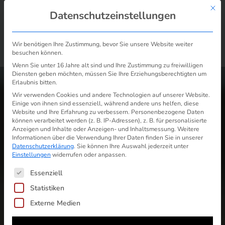
Mit d
Datenschutzeinstellungen
Wir benötigen Ihre Zustimmung, bevor Sie unsere Website weiter
besuchen können.
/
Vattenfall kündigen: mit kostenloser Vorlage in 2 Minuten
Start
Wenn Sie unter 16 Jahre alt sind und Ihre Zustimmung zu freiwilligen
Diensten geben möchten, müssen Sie Ihre Erziehungsberechtigten um
Erlaubnis bitten.
Wir verwenden Cookies und andere Technologien auf unserer Website.
Einige von ihnen sind essenziell, während andere uns helfen, diese
Website und Ihre Erfahrung zu verbessern.
Personenbezogene Daten
können verarbeitet werden (z. B. IP-Adressen), z. B. für personalisierte
Anzeigen und Inhalte oder Anzeigen- und Inhaltsmessung.
Weitere
Informationen über die Verwendung Ihrer Daten finden Sie in unserer
Datenschutzerklärung
.
Sie können Ihre Auswahl jederzeit unter
Einstellungen
widerrufen oder anpassen.
Es folgt eine Liste der Service-Gruppen, für die ein
Essenziell
Statistiken
Externe Medien