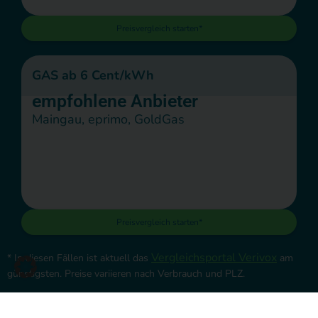
Preisvergleich starten*
GAS ab 6 Cent/kWh
empfohlene Anbieter
Maingau, eprimo, GoldGas
Preisvergleich starten*
Vergleichsportal Verivox
* In diesen Fällen ist aktuell das
am
günstigsten. Preise variieren nach Verbrauch und PLZ.
Sind Sie unsicher bei der Wahl des Anbieters? Dann stellen Sie mir
unverbindliche Tarif-Anfrage
gerne eine
.