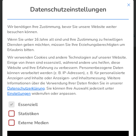
Mit d
Datenschutzeinstellungen
Wir benötigen Ihre Zustimmung, bevor Sie unsere Website weiter
besuchen können.
/
/
Werbeanrufe & untergeschobene Verträge Strom &
Start
Problem
Wenn Sie unter 16 Jahre alt sind und Ihre Zustimmung zu freiwilligen
Gas abwehren
Diensten geben möchten, müssen Sie Ihre Erziehungsberechtigten um
Erlaubnis bitten.
Wir verwenden Cookies und andere Technologien auf unserer Website.
Einige von ihnen sind essenziell, während andere uns helfen, diese
Website und Ihre Erfahrung zu verbessern.
Personenbezogene Daten
können verarbeitet werden (z. B. IP-Adressen), z. B. für personalisierte
Anzeigen und Inhalte oder Anzeigen- und Inhaltsmessung.
Weitere
Informationen über die Verwendung Ihrer Daten finden Sie in unserer
Datenschutzerklärung
.
Sie können Ihre Auswahl jederzeit unter
Einstellungen
widerrufen oder anpassen.
Es folgt eine Liste der Service-Gruppen, für die ein
Essenziell
Statistiken
Externe Medien