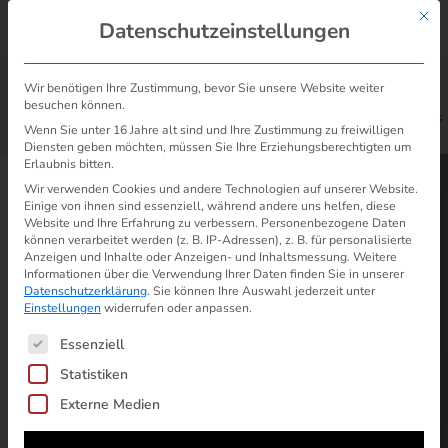
Mit d
Datenschutzeinstellungen
Wir benötigen Ihre Zustimmung, bevor Sie unsere Website weiter
besuchen können.
/
/
Gas- & Stromrechnung: selber überprüfen | Tipps
Start
Rechnung
Wenn Sie unter 16 Jahre alt sind und Ihre Zustimmung zu freiwilligen
| Vorlagen
Diensten geben möchten, müssen Sie Ihre Erziehungsberechtigten um
Erlaubnis bitten.
Wir verwenden Cookies und andere Technologien auf unserer Website.
Einige von ihnen sind essenziell, während andere uns helfen, diese
Website und Ihre Erfahrung zu verbessern.
Personenbezogene Daten
können verarbeitet werden (z. B. IP-Adressen), z. B. für personalisierte
Anzeigen und Inhalte oder Anzeigen- und Inhaltsmessung.
Weitere
Informationen über die Verwendung Ihrer Daten finden Sie in unserer
Datenschutzerklärung
.
Sie können Ihre Auswahl jederzeit unter
Einstellungen
widerrufen oder anpassen.
Es folgt eine Liste der Service-Gruppen, für die ein
Essenziell
Statistiken
Externe Medien