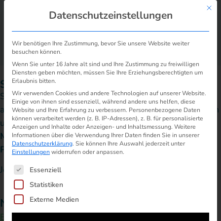
Mit d
Datenschutzeinstellungen
Wir benötigen Ihre Zustimmung, bevor Sie unsere Website weiter
besuchen können.
/
Strogon: Abschlags-, Preiserhöhung, Kündigung > Hilfe
Start
Wenn Sie unter 16 Jahre alt sind und Ihre Zustimmung zu freiwilligen
Diensten geben möchten, müssen Sie Ihre Erziehungsberechtigten um
Strogon Erfahrungen: viele Probleme
Erlaubnis bitten.
Wir verwenden Cookies und andere Technologien auf unserer Website.
Strogon hat einen Teil seiner Kunden in E-Mails
Einige von ihnen sind essenziell, während andere uns helfen, diese
angekündigt, Preise und Abschläge massiv zu erhöhen
Website und Ihre Erfahrung zu verbessern.
Personenbezogene Daten
können verarbeitet werden (z. B. IP-Adressen), z. B. für personalisierte
und die Versorgung vorzeitig einzustellen.
Anzeigen und Inhalte oder Anzeigen- und Inhaltsmessung.
Weitere
Mit den Hinweisen auf dieser Seite lösen Sie Ihr
Informationen über die Verwendung Ihrer Daten finden Sie in unserer
Datenschutzerklärung
.
Sie können Ihre Auswahl jederzeit unter
Problem.
Einstellungen
widerrufen oder anpassen.
Es folgt eine Liste der Service-Gruppen, für die ein
Jetzt gegen Strogon
wehren!
Essenziell
Statistiken
Externe Medien
Navigation:
Erfahrungen
Hilfe
Anbieterwechsel
FAQ