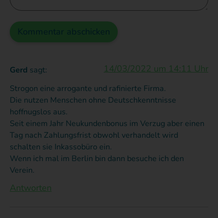
zurück
eine
d
Sie
und
Antwort
S
uns
eine
erhielt
warten
k
2.
im
muss,
V
Chance.Den
02.2022
wie
j
Kontakt
haben
14/03/2022 um 14:11 Uhr
sogar
und
M
Gerd
sagt:
wir
eine
was
ü
inzwischen
Strogon eine arrogante und rafinierte Firma.
wieder
schriftliche
getan
d
Die nutzen Menschen ohne Deutschkenntnisse
hergestellt,
Preisgarantie
werden
d
hoffnugslos aus.
sodass
bis
könnte,
d
Seit einem Jahr Neukundenbonus im Verzug aber einen
wir
Ihr
06.2023.
um
m
Tag nach Zahlungsfrist obwohl verhandelt wird
Problem
schalten sie Inkassobüro ein.
Trotzdem
die
P
mit
Wenn ich mal im Berlin bin dann besuche ich den
folgte
Schlusszahl
(
der
Verein.
Preiserhöhung
bereits
von
G
und
Antworten
im
mivolta
)
dem
07.2022
zu
d
untergeschob
Vertrag
eine
korrigieren
P