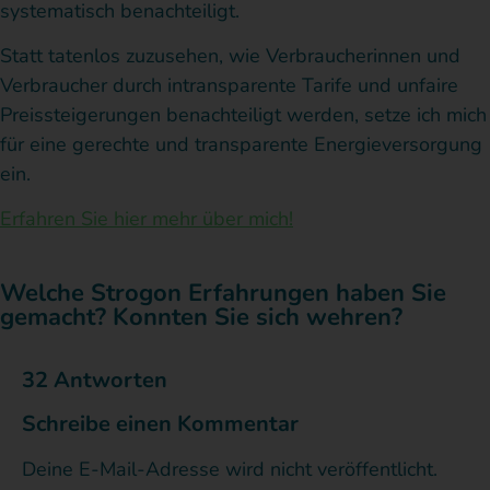
systematisch benachteiligt.
keine
VENEKO
2022
d
Unterlagen
bedanken.***06.2023***Durch
und
i
Statt tatenlos zuzusehen, wie Verbraucherinnen und
Ihrerseits
die
2023
d
erhalten
Verbraucher durch intransparente Tarife und unfaire
und
schnelle
durch
P
Preissteigerungen benachteiligt werden, setze ich mich
Ihnen
und
mivolta
m
für eine gerechte und transparente Energieversorgung
deshalb
kompetente
Dass
s
auch
ein.
keine
Beratung
ich
e
weitere
Erfahren Sie hier mehr über mich!
hatte
trotz
R
Rückmeldung
ich
der
b
gegeben.
Wir
erstmals
Tatsache,
e
Welche Strogon Erfahrungen haben Sie
haben
das
dass
P
gemacht? Konnten Sie sich wehren?
im
Gefühl,
er mir
u
System
allerdings
in
einen
h
32 Antworten
nachvollziehe
meiner
Vertrag
m
können,
Schreibe einen Kommentar
Situation
für
t
dass
es ein
eine
den
a
Deine E-Mail-Adresse wird nicht veröffentlicht.
Fehler
realistische
Werbeanruf
e