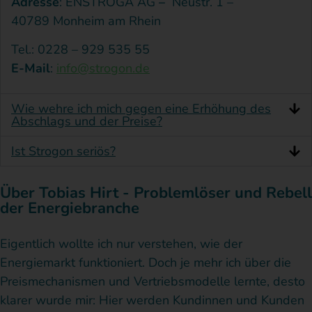
Schon
nachdem
b
Adresse
: ENSTROGA AG
–
Neustr. 1 –
Sie
jetzt
ich
u
40789 Monheim am Rhein
haben
möchte
mehrere
m
ein
Tel.: 0228 – 929 535 55
Kontaktformul
ich
E-
G
E-Mail
:
info@strogon.de
ausgefüllt,
mich
Mails
i
sodass
sehr
mit
R
wir
Wie wehre ich mich gegen eine Erhöhung des
Ihnen
bei
Fotos
z
Abschlags und der Preise?
Fall
Herrn
an die
s
prüfen
Ist Strogon seriös?
Moeschler
Verbraucherh
b
und
ein
und
geschickt
I
kostenloses
seiner
hat
w
Über Tobias Hirt - Problemlöser und Rebell
Musterschreib
der Energiebranche
Verbraucherhilfe
mit
I
bereitstellen
können.Bitte
Stromanbieter
Abschluss
a
entschuldigen
Eigentlich wollte ich nur verstehen, wie der
und
Rechnung
o
Sie!
Energiemarkt funktioniert. Doch je mehr ich über die
dem
und
b
Bisher
haben
Preismechanismen und Vertriebsmodelle lernte, desto
Team
Preiserhöhu
m
wir
klarer wurde mir: Hier werden Kundinnen und Kunden
hinter
von
R
leider