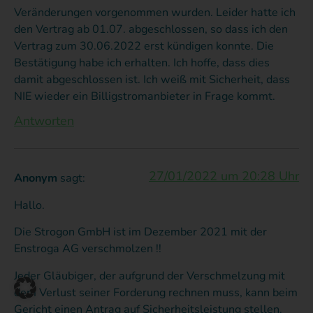
für
E-
V
Veränderungen vorgenommen wurden. Leider hatte ich
mich,
Mails
n
den Vertrag ab 01.07. abgeschlossen, so dass ich den
dass
mit
z
Vertrag zum 30.06.2022 erst kündigen konnte. Die
die
den
k
Bestätigung habe ich erhalten. Ich hoffe, dass dies
Preisgarantie
Dokumenten
I
damit abgeschlossen ist. Ich weiß mit Sicherheit, dass
bestätigt
zu
h
NIE wieder ein Billigstromanbieter in Frage kommt.
wurde,
überprüfen,
m
Antworten
als
die er
g
die
brauchte,
d
Energiekrise
die
a
27/01/2022 um 20:28 Uhr
Anonym
sagt:
bereits
ich
G
Hallo.
in
beigefügt
m
vollem
habe,
u
Die Strogon GmbH ist im Dezember 2021 mit der
Gange
und
E
Enstroga AG verschmolzen !!
war.***01.2024***Seit
mir so
m
Jeder Gläubiger, der aufgrund der Verschmelzung mit
08.2023
schnell
a
dem Verlust seiner Forderung rechnen muss, kann beim
bin
wie
M
Gericht einen Antrag auf Sicherheitsleistung stellen.