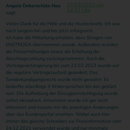
nun
17/02/2022 um
massive
Ich
a
Angela Doberschütz-Neu
bearbeiten
14:31 Uhr
sagt:
Preiserhöhung
hoffe
d
können.
auf
wirklich,
w
Vielen Dank für die Hilfe und die Musterbriefe. Ich war
70,86
dass
u
nach langem hin und her jetzt erfolgreich.
Cent/kWh.Die
der
e
Ich habe die Mitteilung erhalten, dass Strogon von
Begründung
Anwalt
g
ENSTROGA übernommen wurde. Außerdem wurden
die Preiserhöhungen sowie die Erhöhung der
empfand
meine
h
Abschlagszahlung zurückgenommen. Auch die
ich als
Bewertung
M
Vertragsverlängerung bis zum 23.02.2023 wurde auf
wenig
liest
w
die reguläre Vertragslaufzeit geändert. Das
transparent
und
n
Sonderkündigungsrecht wurde nicht gewährt. Es
und
sein
m
bedurfte allerdings 3 Widersprüchen bis das geklärt
nicht
Gewissen
d
war. Die Aufhebung der Einzugsermächtigung wurde
nachvollziehbar.
prüft
d
sofort akzeptiert. Ansonsten wurde ich gar nicht
Besonders
und
v
informiert und musste mir die jeweiligen Änderungen
über das Kundenportal ansehen. Wobei auch hier
irritierend
beschließt,
V
immer das gleiche Schreiben zur Preisinformation vom
war
meine
a
24.12.2021 verwendet wurde und nur minimale